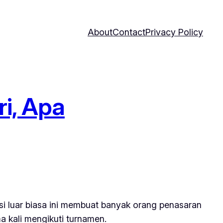
About
Contact
Privacy Policy
ri, Apa
asi luar biasa ini membuat banyak orang penasaran
 kali mengikuti turnamen.