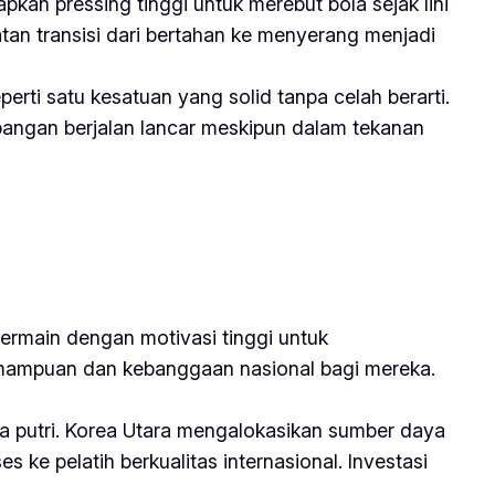
pkan pressing tinggi untuk merebut bola sejak lini
an transisi dari bertahan ke menyerang menjadi
erti satu kesatuan yang solid tanpa celah berarti.
pangan berjalan lancar meskipun dalam tekanan
ermain dengan motivasi tinggi untuk
emampuan dan kebanggaan nasional bagi mereka.
la putri. Korea Utara mengalokasikan sumber daya
s ke pelatih berkualitas internasional. Investasi