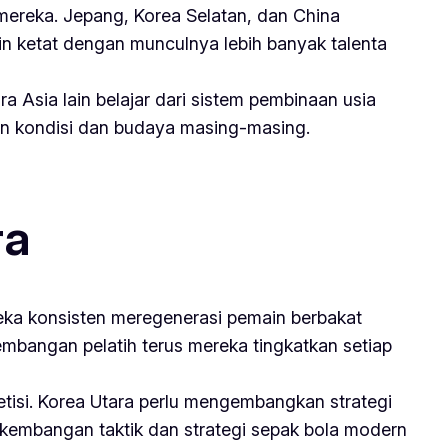
mereka. Jepang, Korea Selatan, dan China
in ketat dengan munculnya lebih banyak talenta
ra Asia lain belajar dari sistem pembinaan usia
an kondisi dan budaya masing-masing.
ra
reka konsisten meregenerasi pemain berbakat
gembangan pelatih terus mereka tingkatkan setiap
etisi. Korea Utara perlu mengembangkan strategi
rkembangan taktik dan strategi sepak bola modern