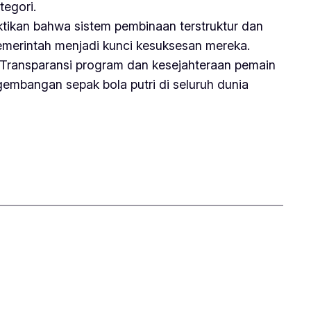
tegori.
ktikan bahwa sistem pembinaan terstruktur dan
pemerintah menjadi kunci kesuksesan mereka.
. Transparansi program dan kesejahteraan pemain
gembangan sepak bola putri di seluruh dunia