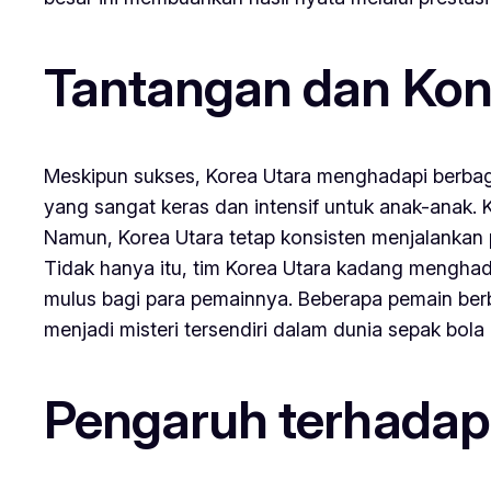
Tantangan dan Kont
Meskipun sukses, Korea Utara menghadapi berbag
yang sangat keras dan intensif untuk anak-anak. 
Namun, Korea Utara tetap konsisten menjalankan p
Tidak hanya itu, tim Korea Utara kadang menghadapi
mulus bagi para pemainnya. Beberapa pemain berba
menjadi misteri tersendiri dalam dunia sepak bola 
Pengaruh terhadap