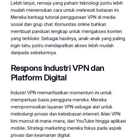
Lebih lanjut, remaja yang paham teknologi justru lebih
mudah menemukan cara untuk melewati batasan ini.
Mereka berbagi tutorial penggunaan VPN di media
sosial dan grup chat. Komunitas online bahkan
membuat panduan lengkap untuk mengakses konten
yang terblokir. Sebagai hasilnya, anak-anak yang paling
ingin tahu justru mendapatkan akses lebih mudah
daripada sebelumnya.
Respons Industri VPN dan
Platform Digital
Industri VPN memanfaatkan momentum ini untuk
memperluas basis pengguna mereka. Mereka
mempromosikan layanan VPN sebagai alat untuk
melindungi privasi dan kebebasan internet. Iklan VPN
kini muncul di mana-mana, dari YouTube hingga aplikasi
mobile. Strategi marketing mereka fokus pada aspek
privasi dan keamanan digital.